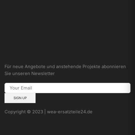
Kontakt zu uns
info@wea-ersatzteile24.de
05207–929078-0
Newsletter
Für neue Angebote und anstehende Projekte abonnieren
Sie unseren Newsletter
Copyright © 2023 | wea-ersatzteile24.de
Impressum
Datenschutz