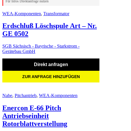
Für Infos Direktanfrage nutzen
WEA-Komponenten
,
Transformator
Erdschluß Löschspule Art – Nr.
GE 0502
SGB Sächsisch - Bayrische - Starkstrom -
Gerätebau GmbH
Direkt anfragen
ZUR ANFRAGE HINZUFÜGEN
Nabe
,
Pitchantrieb
,
WEA-Komponenten
Enercon E-66 Pitch
Antriebseinheit
Rotorblattverstellung