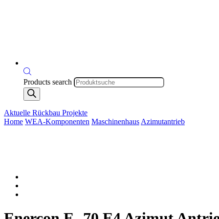
Products search
Aktuelle Rückbau Projekte
Home
WEA-Komponenten
Maschinenhaus
Azimutantrieb
Enercon E -70 E4 Azimut Antrie