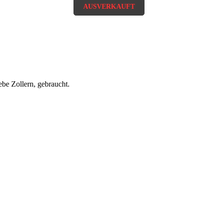
AUSVERKAUFT
AUSVERKAUFT
AUSVERKAUFT
be Zollern, gebraucht.