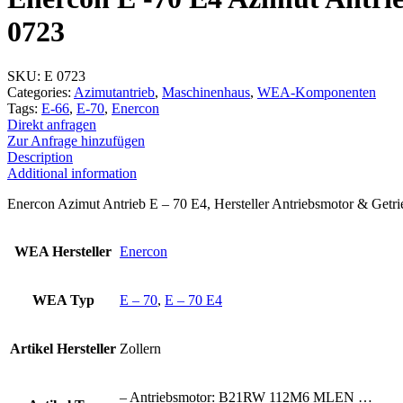
0723
SKU:
E 0723
Categories:
Azimutantrieb
,
Maschinenhaus
,
WEA-Komponenten
Tags:
E-66
,
E-70
,
Enercon
Direkt anfragen
Zur Anfrage hinzufügen
Description
Additional information
Enercon Azimut Antrieb E – 70 E4, Hersteller Antriebsmotor & Getrie
WEA Hersteller
Enercon
WEA Typ
E – 70
,
E – 70 E4
Artikel Hersteller
Zollern
– Antriebsmotor: B21RW 112M6 MLEN …