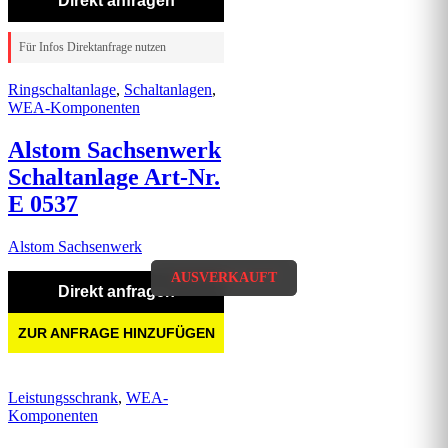
Direkt anfragen
Für Infos Direktanfrage nutzen
Ringschaltanlage
,
Schaltanlagen
,
WEA-Komponenten
Alstom Sachsenwerk
Schaltanlage Art-Nr.
E 0537
Alstom Sachsenwerk
AUSVERKAUFT
AUSVERKAUFT
Direkt anfragen
ZUR ANFRAGE HINZUFÜGEN
Leistungsschrank
,
WEA-
Komponenten