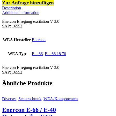
Zur Anfrage hinzufügen
Description
Additional information
Enercon Erregung excitation V 3.0
SAP: 16552
WEA Hersteller
Enercon
WEA Typ
E – 66
,
E – 66 18.70
Enercon Erregung excitation V 3.0
SAP: 16552
Ähnliche Produkte
Diverses
,
Steuerschrank
,
WEA-Komponenten
Enercon E-66 / E-40