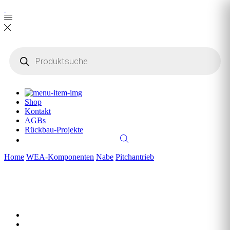
Products
search
Shop
Kontakt
AGBs
Rückbau-Projekte
Home
WEA-Komponenten
Nabe
Pitchantrieb