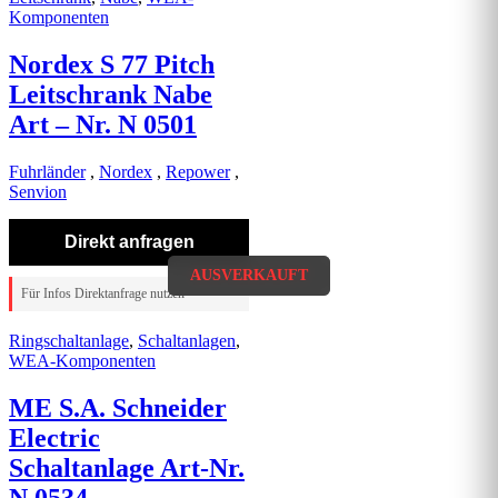
Komponenten
Nordex S 77 Pitch
Leitschrank Nabe
Art – Nr. N 0501
Fuhrländer
,
Nordex
,
Repower
,
Senvion
Direkt anfragen
AUSVERKAUFT
AUSVERKAUFT
Für Infos Direktanfrage nutzen
Ringschaltanlage
,
Schaltanlagen
,
WEA-Komponenten
ME S.A. Schneider
Electric
Schaltanlage Art-Nr.