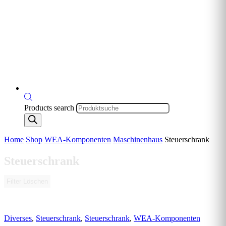
Products search
Home
Shop
WEA-Komponenten
Maschinenhaus
Steuerschrank
Steuerschrank
Filter Löschen
Diverses
,
Steuerschrank
,
Steuerschrank
,
WEA-Komponenten