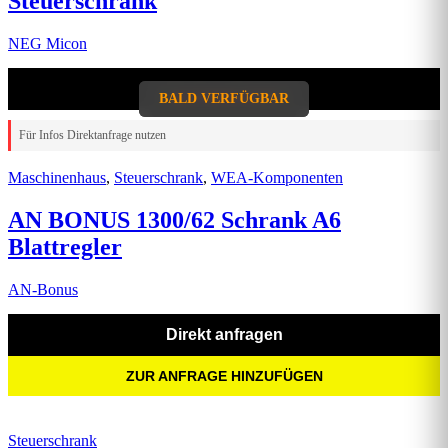
Steuerschrank
NEG Micon
Direkt anfragen
BALD VERFÜGBAR
BALD VERFÜGBAR
AUSVERKAUFT
AUSVERKAUFT
AUSVERKAUFT
Für Infos Direktanfrage nutzen
Maschinenhaus
,
Steuerschrank
,
WEA-Komponenten
AN BONUS 1300/62 Schrank A6
Blattregler
AN-Bonus
Direkt anfragen
ZUR ANFRAGE HINZUFÜGEN
Steuerschrank