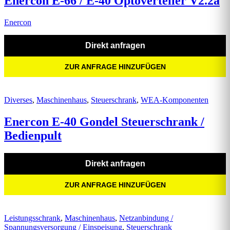
Enercon E-66 / E-40 Optoverteiler V2.2a
Enercon
Direkt anfragen
ZUR ANFRAGE HINZUFÜGEN
Diverses
,
Maschinenhaus
,
Steuerschrank
,
WEA-Komponenten
Enercon E-40 Gondel Steuerschrank /
Bedienpult
Direkt anfragen
ZUR ANFRAGE HINZUFÜGEN
Leistungsschrank
,
Maschinenhaus
,
Netzanbindung /
Spannungsversorgung / Einspeisung
,
Steuerschrank