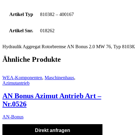
Artikel Typ
810382 – 400167
Artikel Snr.
018262
Hydraulik Aggregat Rotorbremse AN Bonus 2.0 MW 76, Typ 810382 –
Ähnliche Produkte
WEA-Komponenten
,
Maschinenhaus
,
Azimutantrieb
AN Bonus Azimut Antrieb Art –
Nr.0526
AN-Bonus
Direkt anfragen