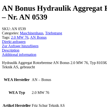
AN Bonus Hydraulik Aggregat 
– Nr. AN 0539
SKU:
AN 0539
Categories:
Maschinenhaus
,
Triebstrang
Tags:
2.0 MW 76
,
AN Bonus
Direkt anfragen
Zur Anfrage hinzufügen
Description
Additional information
Hydraulik Aggregat Rotorbremse AN Bonus 2.0 MW 76, Typ 810382 –
Teknik AS, gebraucht
WEA Hersteller
AN – Bonus
WEA Typ
2.0 MW 76
Artikel Hersteller
Friz Schur Teknik AS