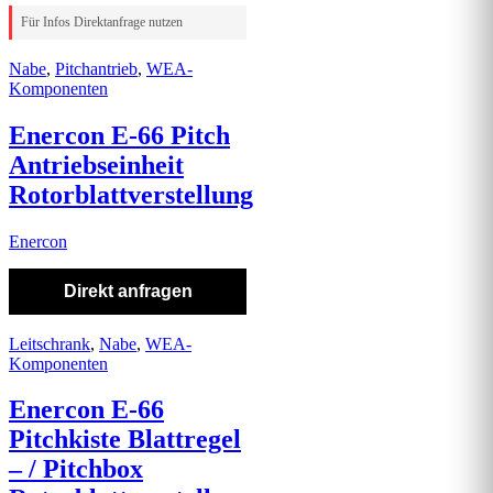
Für Infos Direktanfrage nutzen
Nabe
,
Pitchantrieb
,
WEA-
Komponenten
Enercon E-66 Pitch
Antriebseinheit
Rotorblattverstellung
Enercon
Direkt anfragen
Leitschrank
,
Nabe
,
WEA-
Komponenten
Enercon E-66
Pitchkiste Blattregel
– / Pitchbox