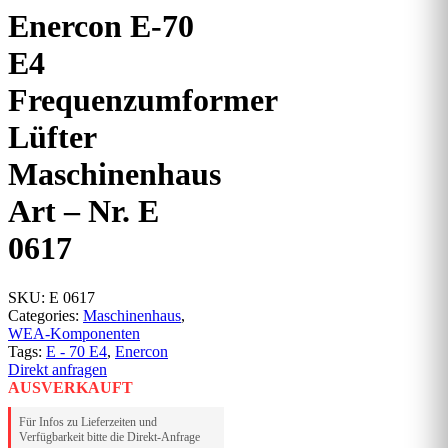
Enercon E-70
E4
Frequenzumformer
Lüfter
Maschinenhaus
Art – Nr. E
0617
SKU:
E 0617
Categories:
Maschinenhaus
,
WEA-Komponenten
Tags:
E - 70 E4
,
Enercon
Direkt anfragen
AUSVERKAUFT
Für Infos zu Lieferzeiten und
Verfügbarkeit bitte die Direkt-Anfrage