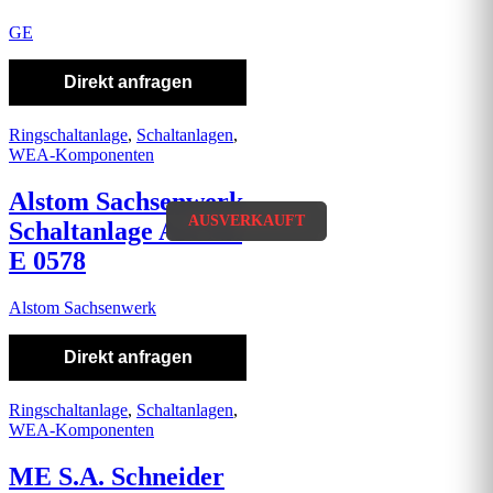
GE
Direkt anfragen
Ringschaltanlage
,
Schaltanlagen
,
WEA-Komponenten
Alstom Sachsenwerk
AUSVERKAUFT
AUSVERKAUFT
Schaltanlage Art-Nr.
E 0578
Alstom Sachsenwerk
Direkt anfragen
Ringschaltanlage
,
Schaltanlagen
,
WEA-Komponenten
ME S.A. Schneider