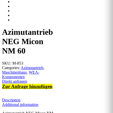
Azimutantrieb
NEG Micon
NM 60
SKU:
M-853
Categories:
Azimutantrieb
,
Maschinenhaus
,
WEA-
Komponenten
Direkt anfragen
Zur Anfrage hinzufügen
Description
Additional information