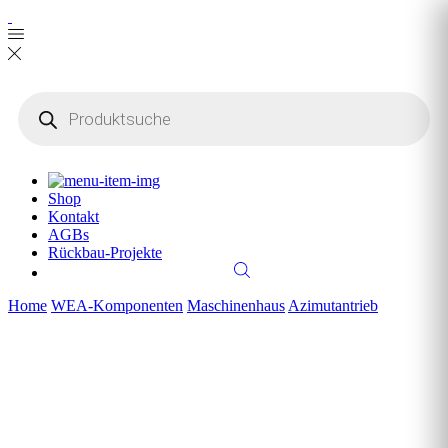
Products
search
Shop
Kontakt
AGBs
Rückbau-Projekte
Home
WEA-Komponenten
Maschinenhaus
Azimutantrieb