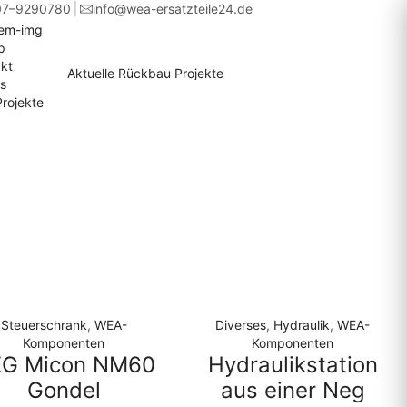
07–9290780
info@wea-ersatzteile24.de
p
kt
Aktuelle Rückbau Projekte
s
rojekte
Steuerschrank
,
WEA-
Diverses
,
Hydraulik
,
WEA-
Komponenten
Komponenten
G Micon NM60
Hydraulikstation
Gondel
aus einer Neg