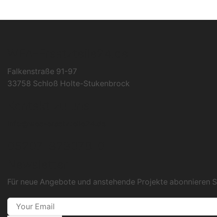
WEA-Ersatzteile24.de
Falkenstraße 91-97
33758 Schloß Holte-Stukenbrock
Kontakt zu uns
info@wea-ersatzteile24.de
05207–929078-0
Newsletter
Für neue Angebote und anstehende Projekte abonnieren S