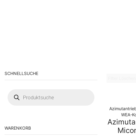
SCHNELLSUCHE
Filter Löschen
Products
search
Azimutantrie
WEA-K
Azimuta
WARENKORB
Mico