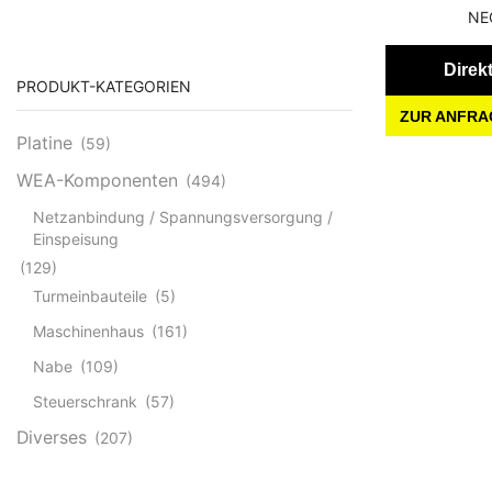
NE
Direk
PRODUKT-KATEGORIEN
ZUR ANFRA
Platine
(59)
WEA-Komponenten
(494)
Netzanbindung / Spannungsversorgung /
Einspeisung
(129)
Turmeinbauteile
(5)
Maschinenhaus
(161)
Nabe
(109)
Steuerschrank
(57)
Diverses
(207)