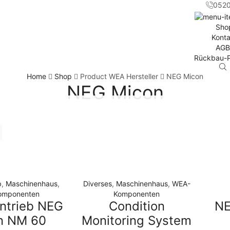
052
Sho
Konta
AGB
Rückbau-P
Home
Shop
Product WEA Hersteller
NEG Micon
NEG Micon
b
,
Maschinenhaus
,
Diverses
,
Maschinenhaus
,
WEA-
omponenten
Komponenten
ntrieb NEG
Condition
NE
n NM 60
Monitoring System