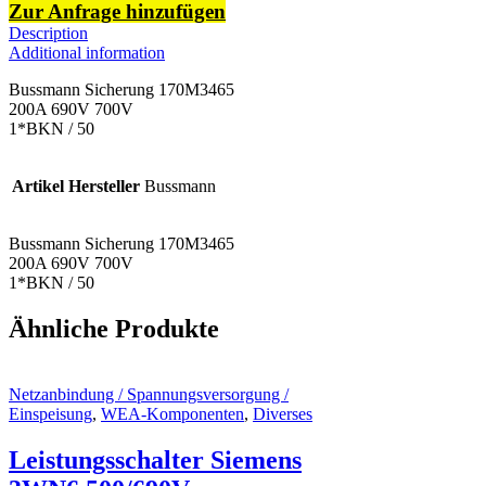
Zur Anfrage hinzufügen
Description
Additional information
Bussmann Sicherung 170M3465
200A 690V 700V
1*BKN / 50
Artikel Hersteller
Bussmann
Bussmann Sicherung 170M3465
200A 690V 700V
1*BKN / 50
Ähnliche Produkte
Netzanbindung / Spannungsversorgung /
Einspeisung
,
WEA-Komponenten
,
Diverses
Leistungsschalter Siemens