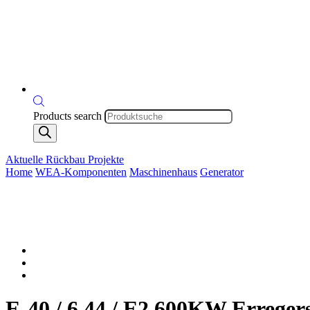
Products search
Aktuelle Rückbau Projekte
Home
WEA-Komponenten
Maschinenhaus
Generator
E-40 / 6.44 / E2 600KW Erregers