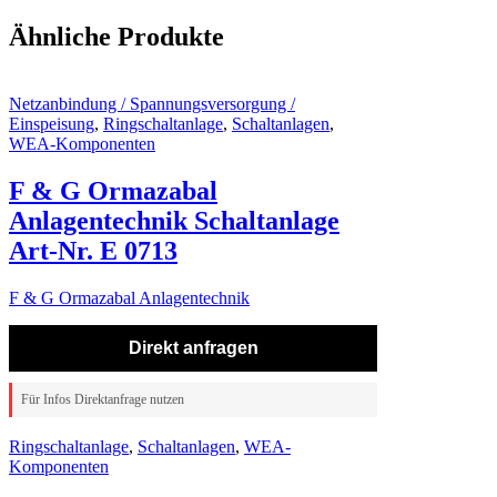
Ähnliche Produkte
Netzanbindung / Spannungsversorgung /
Einspeisung
,
Ringschaltanlage
,
Schaltanlagen
,
WEA-Komponenten
F & G Ormazabal
Anlagentechnik Schaltanlage
Art-Nr. E 0713
F & G Ormazabal Anlagentechnik
Direkt anfragen
Für Infos Direktanfrage nutzen
Ringschaltanlage
,
Schaltanlagen
,
WEA-
Komponenten