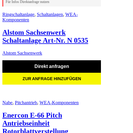
Für Infos Direktanfrage nutzen
Ringschaltanlage
,
Schaltanlagen
,
WEA-
Komponenten
Alstom Sachsenwerk
Schaltanlage Art-Nr. N 0535
Alstom Sachsenwerk
Direkt anfragen
ZUR ANFRAGE HINZUFÜGEN
Nabe
,
Pitchantrieb
,
WEA-Komponenten
Enercon E-66 Pitch
Antriebseinheit
Rotorblattverstellung