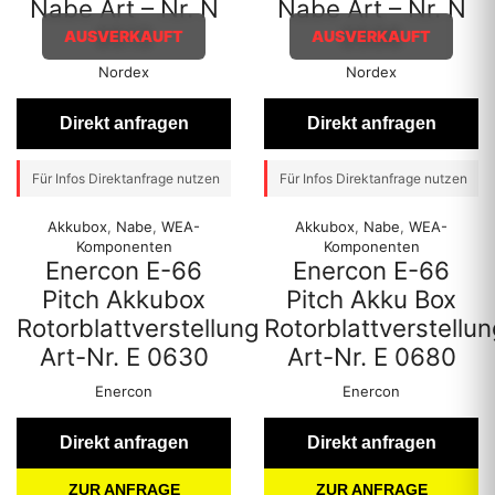
Nabe Art – Nr. N
Nabe Art – Nr. N
0513
0506
AUSVERKAUFT
AUSVERKAUFT
Nordex
Nordex
Direkt anfragen
Direkt anfragen
Für Infos Direktanfrage nutzen
Für Infos Direktanfrage nutzen
Akkubox
,
Nabe
,
WEA-
Akkubox
,
Nabe
,
WEA-
Komponenten
Komponenten
Enercon E-66
Enercon E-66
Pitch Akkubox
Pitch Akku Box
Rotorblattverstellung
Rotorblattverstellu
Art-Nr. E 0630
Art-Nr. E 0680
Enercon
Enercon
Direkt anfragen
Direkt anfragen
ZUR ANFRAGE
ZUR ANFRAGE