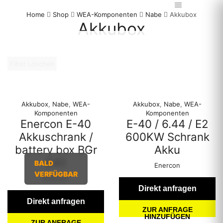
Home
Shop
WEA-Komponenten
Nabe
Akkubox
Akkubox
Filter Löschen
Akkubox
,
Nabe
,
WEA-
Akkubox
,
Nabe
,
WEA-
Komponenten
Komponenten
Enercon E-40
E-40 / 6.44 / E2
Akkuschrank /
600KW Schrank
battery box BGr
Akku
E40
BALD
Enercon
VERFÜGBAR
Enercon
Direkt anfragen
Direkt anfragen
ZUR ANFRAGE
HINZUFÜGEN
ZUR ANFRAGE