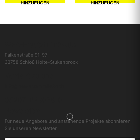
HINZUFÜGEN
HINZUFÜGEN
WEA-Ersatzteile24.de
Falkenstraße 91-97
33758 Schloß Holte-Stukenbrock
Kontakt zu uns
info@wea-ersatzteile24.de
05207–929078-0
Newsletter
Für neue Angebote und anstehende Projekte abonnieren
Sie unseren Newsletter