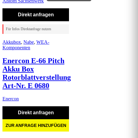
Alstom Sachsenwerk
Direkt anfragen
Für Infos Direktanfrage nutzen
Akkubox
,
Nabe
,
WEA-
Komponenten
Enercon E-66 Pitch
Akku Box
Rotorblattverstellung
Art-Nr. E 0680
Enercon
Direkt anfragen
ZUR ANFRAGE HINZUFÜGEN