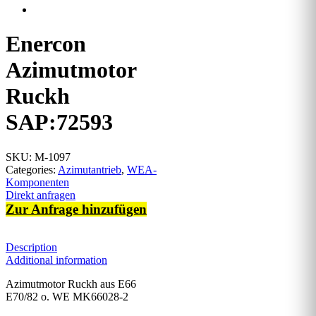
Enercon
Azimutmotor
Ruckh
SAP:72593
SKU:
M-1097
Categories:
Azimutantrieb
,
WEA-
Komponenten
Direkt anfragen
Zur Anfrage hinzufügen
Description
Additional information
Azimutmotor Ruckh aus E66
E70/82 o. WE MK66028-2