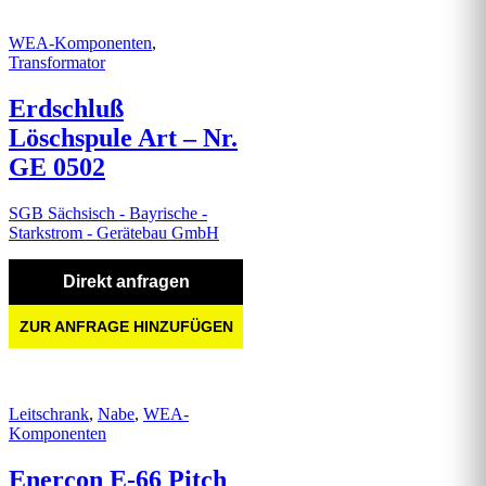
WEA-Komponenten
,
Transformator
Erdschluß
Löschspule Art – Nr.
GE 0502
SGB Sächsisch - Bayrische -
Starkstrom - Gerätebau GmbH
Direkt anfragen
ZUR ANFRAGE HINZUFÜGEN
Leitschrank
,
Nabe
,
WEA-
Komponenten
Enercon E-66 Pitch