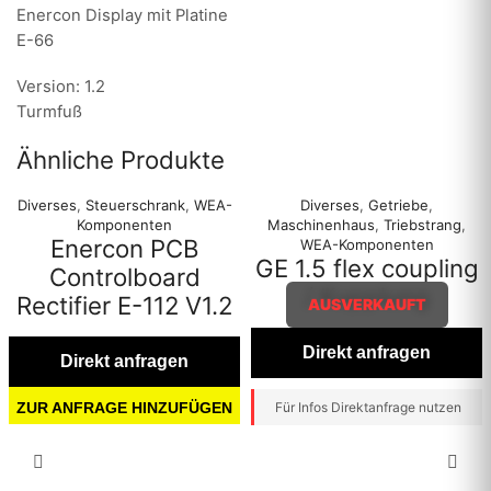
Enercon Display mit Platine
E-66
Version: 1.2
Turmfuß
Ähnliche Produkte
Diverses
,
Steuerschrank
,
WEA-
Diverses
,
Getriebe
,
Komponenten
Maschinenhaus
,
Triebstrang
,
Enercon PCB
WEA-Komponenten
GE 1.5 flex coupling
Controlboard
/ Kupplung
Rectifier E-112 V1.2
AUSVERKAUFT
Direkt anfragen
Direkt anfragen
ZUR ANFRAGE HINZUFÜGEN
Für Infos Direktanfrage nutzen