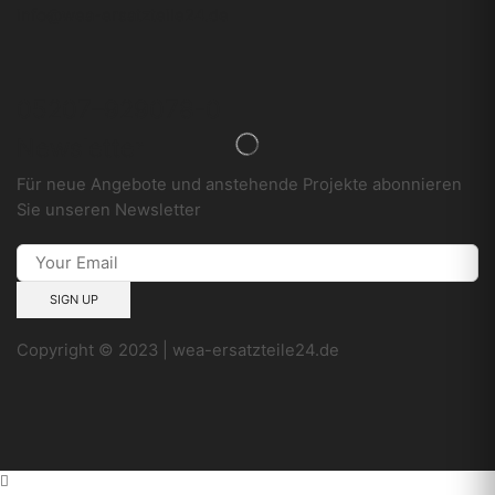
info@wea-ersatzteile24.de
05207–929078-0
Newsletter
Für neue Angebote und anstehende Projekte abonnieren
Sie unseren Newsletter
Copyright © 2023 | wea-ersatzteile24.de