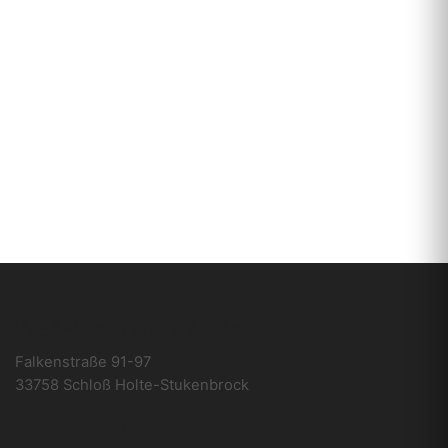
WEA-Ersatzteile24.de
Falkenstraße 91-97
33758 Schloß Holte-Stukenbrock
Kontakt zu uns