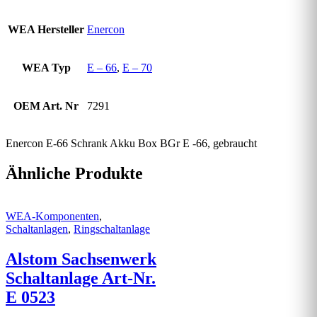
WEA Hersteller
Enercon
WEA Typ
E – 66
,
E – 70
OEM Art. Nr
7291
Enercon E-66 Schrank Akku Box BGr E -66, gebraucht
Ähnliche Produkte
WEA-Komponenten
,
Schaltanlagen
,
Ringschaltanlage
Alstom Sachsenwerk
Schaltanlage Art-Nr.
E 0523