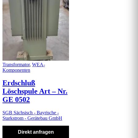
Transformator
,
WEA-
Komponenten
Erdschluß
Löschspule Art – Nr.
GE 0502
SGB Sächsisch - Bayrische -
Starkstrom - Gerätebau GmbH
Direkt anfragen