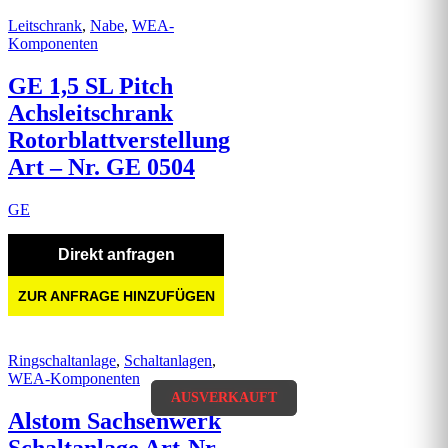
Leitschrank
,
Nabe
,
WEA-
Komponenten
GE 1,5 SL Pitch
Achsleitschrank
Rotorblattverstellung
Art – Nr. GE 0504
GE
Direkt anfragen
ZUR ANFRAGE HINZUFÜGEN
Ringschaltanlage
,
Schaltanlagen
,
WEA-Komponenten
AUSVERKAUFT
AUSVERKAUFT
Alstom Sachsenwerk