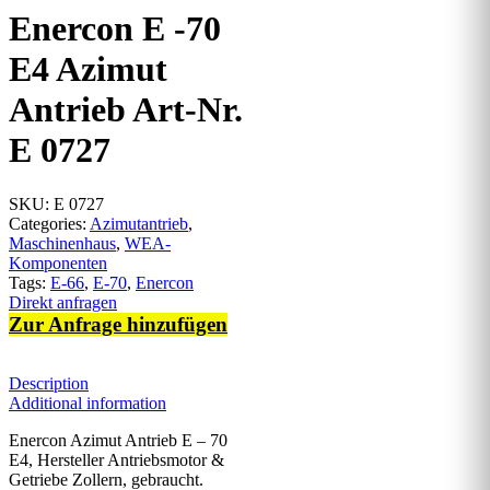
Enercon E -70
E4 Azimut
Antrieb Art-Nr.
E 0727
SKU:
E 0727
Categories:
Azimutantrieb
,
Maschinenhaus
,
WEA-
Komponenten
Tags:
E-66
,
E-70
,
Enercon
Direkt anfragen
Zur Anfrage hinzufügen
Description
Additional information
Enercon Azimut Antrieb E – 70
E4, Hersteller Antriebsmotor &
Getriebe Zollern, gebraucht.