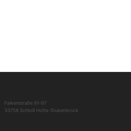
WEA-Ersatzteile24.de
Falkenstraße 91-97
33758 Schloß Holte-Stukenbrock
Kontakt zu uns