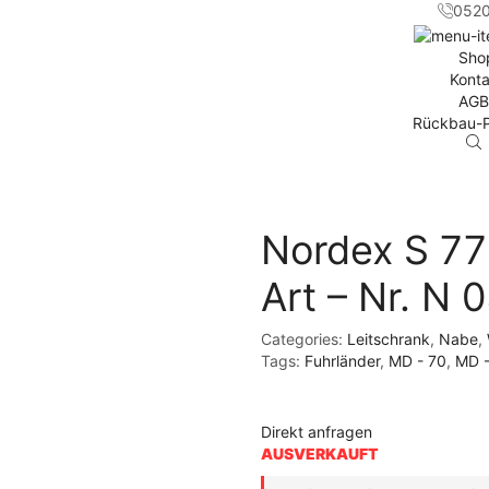
052
Sho
Konta
AGB
Rückbau-P
Nordex S 77
Art – Nr. N 
Categories:
Leitschrank
,
Nabe
,
Tags:
Fuhrländer
,
MD - 70
,
MD -
Direkt anfragen
AUSVERKAUFT