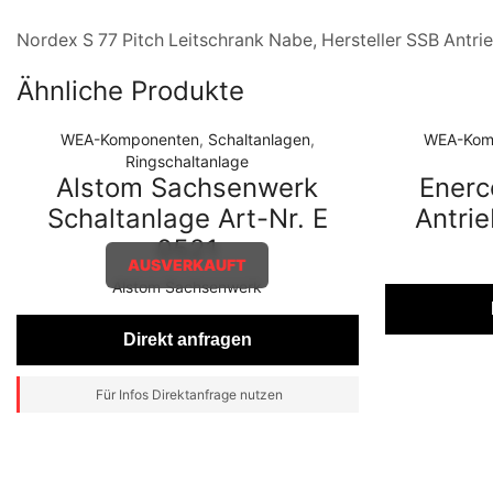
Nordex S 77 Pitch Leitschrank Nabe, Hersteller SSB Antri
Ähnliche Produkte
WEA-Komponenten
,
Schaltanlagen
,
WEA-Kom
Ringschaltanlage
Alstom Sachsenwerk
Enerc
Schaltanlage Art-Nr. E
Antrie
0521
AUSVERKAUFT
Alstom Sachsenwerk
Direkt anfragen
Für Infos Direktanfrage nutzen