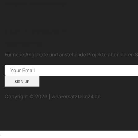
info@wea-ersatzteile24.de
05207–929078-0
Newsletter
Für neue Angebote und anstehende Projekte abonnieren S
Copyright © 2023 | wea-ersatzteile24.de