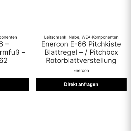
onenten
Leitschrank
,
Nabe
,
WEA-Komponenten
6 –
Enercon E-66 Pitchkiste
rmfuß –
Blattregel – / Pitchbox
562
Rotorblattverstellung
Enercon
n
Direkt anfragen