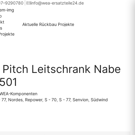
07–9290780
info@wea-ersatzteile24.de
p
kt
Aktuelle Rückbau Projekte
s
rojekte
 Pitch Leitschrank Nabe
0501
WEA-Komponenten
 77
,
Nordes
,
Repower
,
S - 70
,
S - 77
,
Senvion
,
Südwind