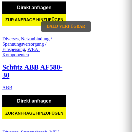
Direkt anfragen
ZUR ANFRAGE HINZUFÜGEN
BALD VERFÜGBAR
Diverses
,
Netzanbindung /
Spannungsversorgung /
Einspeisung
,
WEA-
Komponenten
Schütz ABB AF580-
30
ABB
Direkt anfragen
ZUR ANFRAGE HINZUFÜGEN