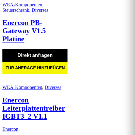
WEA-Komponenten
,
Steuerschrank
,
Diverses
Enercon PB-
Gateway V1.5
Platine
Direkt anfragen
ZUR ANFRAGE HINZUFÜGEN
WEA-Komponenten
,
Diverses
Enercon
Leiterplattentreiber
IGBT3_2 V1.1
Enercon