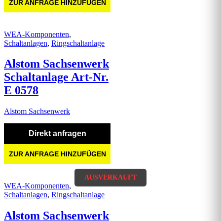
ZUR ANFRAGE HINZUFÜGEN
WEA-Komponenten
,
Schaltanlagen
,
Ringschaltanlage
Alstom Sachsenwerk
Schaltanlage Art-Nr.
E 0578
Alstom Sachsenwerk
Direkt anfragen
ZUR ANFRAGE HINZUFÜGEN
AUSVERKAUFT
AUSVERKAUFT
WEA-Komponenten
,
Schaltanlagen
,
Ringschaltanlage
Alstom Sachsenwerk