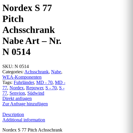
Nordex S 77
Pitch
Achsschrank
Nabe Art – Nr.
N 0514
SKU:
N 0514
Categories:
Achsschrank
,
Nabe
,
WEA-Komponenten
Tags:
Fuhrländer
,
MD - 70
,
MD -
77
,
Nordex
,
Repower
,
S - 70
,
S -
77
,
Senvion
,
Südwind
Direkt anfragen
Zur Anfrage hinzufügen
Description
Additional information
Nordex S 77 Pitch Achsschrank