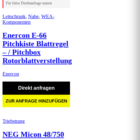
Für Infos Direktanfrage nutzen
Leitschrank
,
Nabe
,
WEA-
Komponenten
Enercon E-66
Pitchkiste Blattregel
– / Pitchbox
Rotorblattverstellung
Enercon
Direkt anfragen
ZUR ANFRAGE HINZUFÜGEN
Triebstrang
NEG Micon 48/750