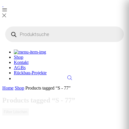
Products
search
Shop
Kontakt
AGBs
Rückbau-Projekte
Home
Shop
Products tagged “S - 77”
Products tagged “S - 77”
Filter Löschen