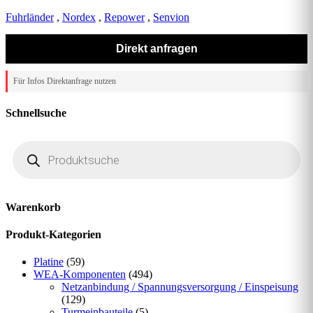
Fuhrländer
,
Nordex
,
Repower
,
Senvion
Direkt anfragen
Für Infos Direktanfrage nutzen
Schnellsuche
Products
search
Warenkorb
Produkt-Kategorien
Platine
(59)
WEA-Komponenten
(494)
Netzanbindung / Spannungsversorgung / Einspeisung
(129)
Turmeinbauteile
(5)