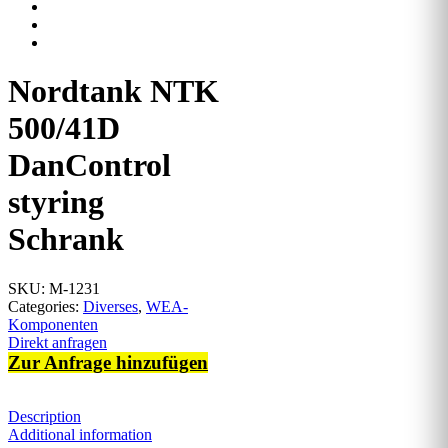
Nordtank NTK
500/41D
DanControl
styring
Schrank
SKU:
M-1231
Categories:
Diverses
,
WEA-
Komponenten
Direkt anfragen
Zur Anfrage hinzufügen
Description
Additional information