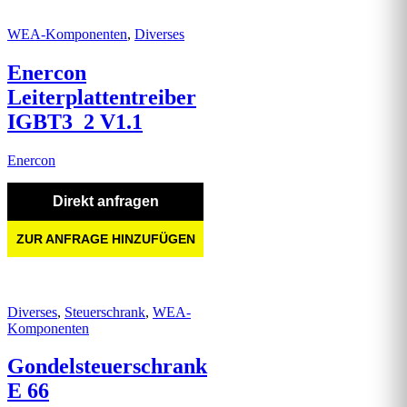
WEA-Komponenten
,
Diverses
Enercon
Leiterplattentreiber
IGBT3_2 V1.1
Enercon
Direkt anfragen
ZUR ANFRAGE HINZUFÜGEN
Diverses
,
Steuerschrank
,
WEA-
Komponenten
Gondelsteuerschrank
E 66