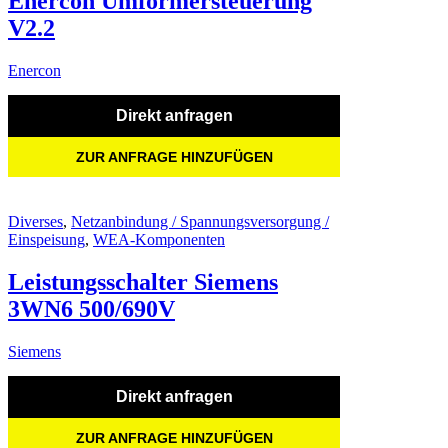
Enercon Umformersteuerung
V2.2
Enercon
Direkt anfragen
ZUR ANFRAGE HINZUFÜGEN
Diverses
,
Netzanbindung / Spannungsversorgung /
Einspeisung
,
WEA-Komponenten
Leistungsschalter Siemens
3WN6 500/690V
Siemens
Direkt anfragen
ZUR ANFRAGE HINZUFÜGEN