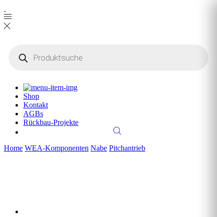
Products
search
Shop
Kontakt
AGBs
Rückbau-Projekte
Home
WEA-Komponenten
Nabe
Pitchantrieb