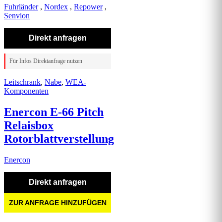
Fuhrländer
,
Nordex
,
Repower
,
Senvion
Direkt anfragen
Für Infos Direktanfrage nutzen
Leitschrank
,
Nabe
,
WEA-
Komponenten
Enercon E-66 Pitch
Relaisbox
Rotorblattverstellung
Enercon
Direkt anfragen
ZUR ANFRAGE HINZUFÜGEN